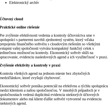
Elektronický archív
Účtovný cloud
Praktické online riešenie
Pre zvýšenie efektívnosti vedenia a kontroly účtovníctva sme v
spolupráci s partnermi navrhli zjednotený systém, ktorý vďaka
prepojeniu finančného softvéru s cloudovým riešením so všetkými
vstupmi vašej spoločnosti vytvára kompaktný funkčný celok s
jedinečnou možnosťou kontroly. Ekonomický softvér slúži na
spracovanie, evidenciu nasledovných agend a ich využiteľnosť v praxi.
Zvýšenie efektivity a kontroly v praxi
Kontrola všetkých agend na jednom mieste bez zbytočných
medzičlánkov, ktoré zvyšujú chybovosť.
Ekonomický softvér ponúka potenciál na efektívnu a rýchlu spoluprácu
medzi klientom a našou spoločnosťou. V mnohých prípadoch je v
spoločnostiach vedená duplicitná evidencia niektorých účtovných
dokumentov alebo má klient ďalšie softvéri vytvorené na evidenciu
niektorých agend.