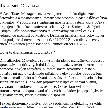
Digitalizácia účtovníctva
V AccoTaxes Management, sa venujeme dlhodobo digitalizácii
účtovníctva a možnostiam automatizácie procesov vedenia účtovníctva
u klientov. V spolupráci s partnermi sme navrhli systém, ktorý vďaka
prepojeniu finančného softvéru s cloudovým riešením so všetkými
vstupmi vašej spoločnosti vytvára kompaktný funkčný celok s
jedinečnou možnosťou kontroly. Digitálna transformácia účtovníctva
bola podporená novelou zákona č. 431/2002 Z. z. o účtovníctve v
znení neskorších predpisov a to s účinnosťou od 1.1.2022.
Čo je to digitalizácia účtovníctva ?
Digitalizáciou účtovníctva sa myslí nahradenie manuálnych procesov
spracovávania účtovných dokladov, automatizovaným spracovaním
pomocou nových softvérov. V tomto smere hovoríme hlavne o
vyťažovaní údajov z dokladu prijatého v elektronickej podobe, buď
formou emailu alebo nahrávania do softwaru formou uploadu alebo
scanu. Následne sú doklady pripravené k úprave, schvaľovaniu,
vytváraniu platobných príkazov a iné. Obrovskou výhodou pri
automatizovanom spracovaní účtovných dokladov je bezpochyby ich
digitálny archív, ktorý je online k dispozícii.
Taktiež ekonomický softvér ponúka potenciál na efektívnu a rýchlu
spoluprácu medzi klientom a našou spoločnosťou. V mnohých
Sidebar