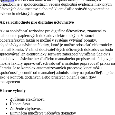
prípadoch je v spoločnostiach vedená duplicitná evidencia niektorých
účtovných dokumentov alebo má klient ďalšie softvéri vytvorené na
evidenciu niektorých agend.
Ak sa rozhodnete pre digitálne účtovníctvo
Ak sa spoločnosť rozhodne pre digitálne účtovníctvo, znamená to
nahradenie papierových dokladov elektronickým. V rámci
odberateľských faktúr je možné v systéme vytvárať ponuky,
objednávky a následne faktúry, ktoré je možné odosielať elektronicky
na mail klienta. V rámci dodávateľských účtovných dokladov sa budú
spracovávať len elektronicky software zabezpečí vyťaženie údajov z
dokladov a následne bez ďalšieho manuálneho prepisovania údajov je
možné faktúry upravovať, schvalovať a následne pripravovať príkaz na
úhradu. Je to komplex automatizovaných procesov, ktoré môžu
spoločnosť posunúť od manuálnej administratívy na pokročilejšiu prác
ako je kontrola dodaných alebo prijatých plnení a cash flow
management.
Hlavné výhody
Zvýšenie efektívnosti
Úspora času
Zníženie chybovosti
Eliminácia množstva tlačených dokladov