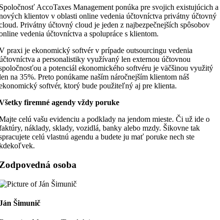
Spoločnosť AccoTaxes Management ponúka pre svojich existujúcich a
nových klientov v oblasti online vedenia účtovníctva privátny účtovný
cloud. Privátny účtovný cloud je jeden z najbezpečnejších spôsobov
online vedenia účtovníctva a spolupráce s klientom.
V praxi je ekonomický softvér v prípade outsourcingu vedenia
účtovníctva a personalistiky využívaný len externou účtovnou
spoločnosťou a potenciál ekonomického softvéru je väčšinou využitý
len na 35%. Preto ponúkame naším náročnejším klientom náš
ekonomický softvér, ktorý bude použiteľný aj pre klienta.
Všetky firemné agendy vždy poruke
Majte celú vašu evidenciu a podklady na jendom mieste. Či už ide o
faktúry, náklady, sklady, vozidlá, banky alebo mzdy. Šikovne tak
spracujete celú vlastnú agendu a budete ju mať poruke nech ste
kdekoľvek.
Zodpovedná osoba
Ján Šimunič