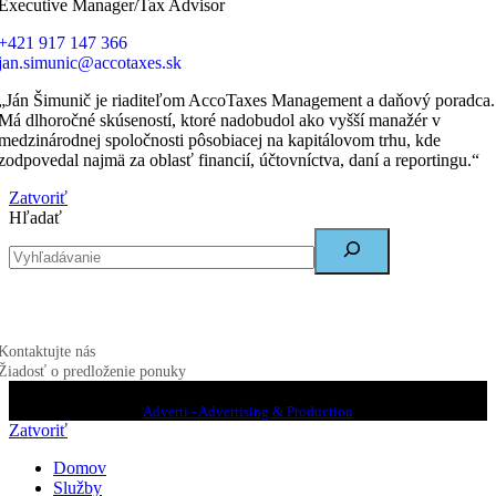
Executive Manager/Tax Advisor
+421 917 147 366
jan.simunic@accotaxes.sk
„Ján Šimunič je riaditeľom AccoTaxes Management a daňový poradca.
Má dlhoročné skúseností, ktoré nadobudol ako vyšší manažér v
medzinárodnej spoločnosti pôsobiacej na kapitálovom trhu, kde
zodpovedal najmä za oblasť financií, účtovníctva, daní a reportingu.“
Zatvoriť
Hľadať
Kontaktujte nás
Žiadosť o predloženie ponuky
© 2026
AccoTaxes Management
|
All right reserved | Created by
Adverti - Advertising & Production
Zatvoriť
Domov
Služby